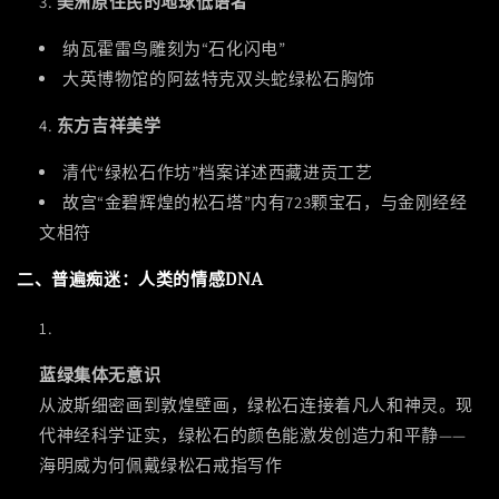
美洲原住民的地球低语者
纳瓦霍雷鸟雕刻为“石化闪电”
大英博物馆的阿兹特克双头蛇绿松石胸饰
东方吉祥美学
清代“绿松石作坊”档案详述西藏进贡工艺
故宫“金碧辉煌的松石塔”内有723颗宝石，与金刚经经
文相符
二、普遍痴迷：人类的情感DNA
蓝绿集体无意识
从波斯细密画到敦煌壁画，绿松石连接着凡人和神灵。现
代神经科学证实，绿松石的颜色能激发创造力和平静——
海明威为何佩戴绿松石戒指写作